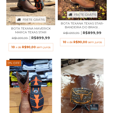
FRETE GRÁTIS
FRETE GRÁTIS
BOTA TEXANA TEXAS STAR-
BANDEIRA DO BRASI...
BOTA TEXANA MAVERICK
MARCA TEXAS STAR
R$899,99
R$1.099,99
R$899,99
R$1.099,99
10
x de
R$90,00
sem juros
10
x de
R$90,00
sem juros
11
%
OFF