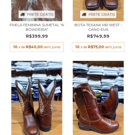
FRETE GRÁTIS
FRETE GRÁTIS
FIVELA FEMININA SUMETAL "A
BOTA TEXANA MR WEST -
BOIADEIRA"
CANO EUA
R$399,99
R$749,99
10
x de
R$40,00
sem juros
10
x de
R$75,00
sem juros