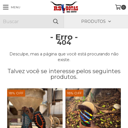
MENU
0
PRODUTOS
- Erro -
404
Desculpe, mas a página que você está procurando não
existe.
Talvez você se interesse pelos seguintes
produtos.
18
%
OFF
18
%
OFF