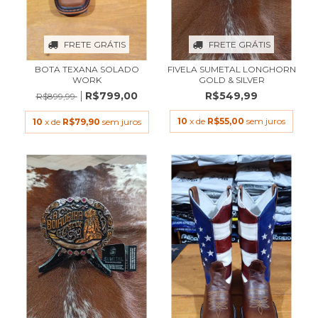
FRETE GRÁTIS
FRETE GRÁTIS
BOTA TEXANA SOLADO
FIVELA SUMETAL LONGHORN
WORK
GOLD & SILVER
R$799,00
R$549,99
R$899,99
10
x de
R$55,00
sem juros
10
x de
R$79,90
sem juros