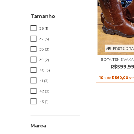
Tamanho
36 (1)
37 (3)
FRETE GRÁ
38 (3)
BOTA TÊNIS VAK
39 (2)
R$599,9
40 (3)
10
x de
R$60,00
se
41 (3)
42 (2)
43 (1)
Marca