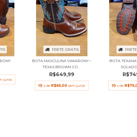
TIS
FRETE GRÁTIS
FRETE
ARONY
BOTA MASCULINA VAKARONY –
BOTA TEXANA
TEXAS BROWN CO...
SOLADO
9
R$649,99
R$74
m juros
10
x de
R$65,00
sem juros
10
x de
R$75,