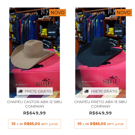
NOVO
NOVO
FRETE GRÁTIS
FRETE GRÁTIS
CHAPÉU CASTOR ABA 12 SIBU
CHAPÉU PRETO ABA 13 SIBU
COMPANY
COMPANY
R$649,99
R$649,99
10
x de
R$65,00
sem juros
10
x de
R$65,00
sem juros